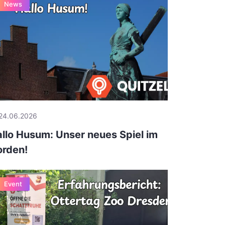
News
24.06.2026
llo Husum: Unser neues Spiel im
rden!
Event