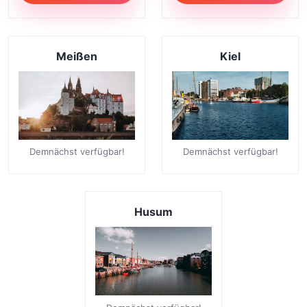
Meißen
Kiel
Demnächst verfügbar!
Demnächst verfügbar!
Husum