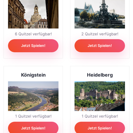
6
Quitzel verfügbar!
2
Quitzel verfügbar!
Jetzt Spielen!
Jetzt Spielen!
Königstein
Heidelberg
1
Quitzel verfügbar!
1
Quitzel verfügbar!
Jetzt Spielen!
Jetzt Spielen!