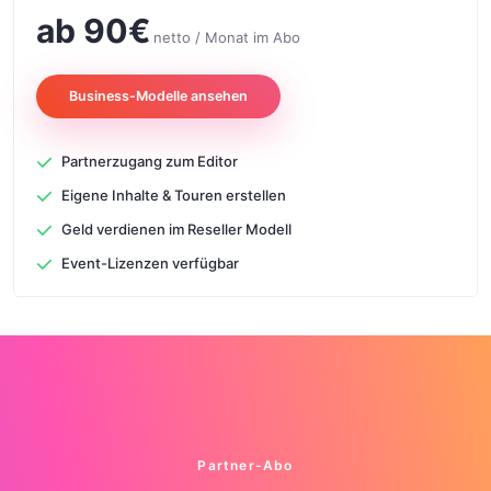
ab 90€
netto / Monat im Abo
Business-Modelle ansehen
Partnerzugang zum Editor
Eigene Inhalte & Touren erstellen
Geld verdienen im Reseller Modell
Event-Lizenzen verfügbar
Partner-Abo