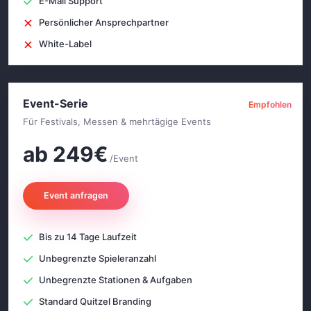
E-Mail Support
Persönlicher Ansprechpartner
White-Label
Event-Serie
Empfohlen
Für Festivals, Messen & mehrtägige Events
ab 249€
/Event
Event anfragen
Bis zu 14 Tage Laufzeit
Unbegrenzte Spieleranzahl
Unbegrenzte Stationen & Aufgaben
Standard Quitzel Branding