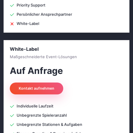
Priority Support
Persönlicher Ansprechpartner
White-Label
White-Label
Maßgeschneiderte Event-Lösungen
Auf Anfrage
Kontakt aufnehmen
Individuelle Laufzeit
Unbegrenzte Spieleranzahl
Unbegrenzte Stationen & Aufgaben