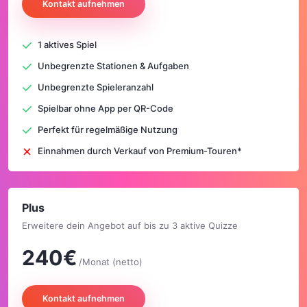
Kontakt aufnehmen
1 aktives Spiel
Unbegrenzte Stationen & Aufgaben
Unbegrenzte Spieleranzahl
Spielbar ohne App per QR-Code
Perfekt für regelmäßige Nutzung
Einnahmen durch Verkauf von Premium-Touren*
Plus
Erweitere dein Angebot auf bis zu 3 aktive Quizze
240€
/Monat (netto)
Kontakt aufnehmen