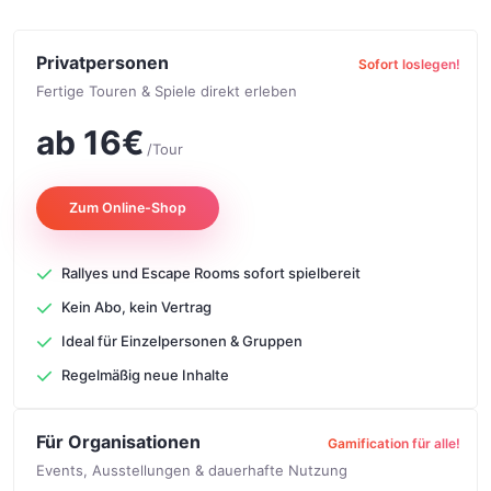
Privatpersonen
Sofort loslegen!
Fertige Touren & Spiele direkt erleben
ab 16€
/Tour
Zum Online-Shop
Rallyes und Escape Rooms sofort spielbereit
Kein Abo, kein Vertrag
Ideal für Einzelpersonen & Gruppen
Regelmäßig neue Inhalte
Für Organisationen
Gamification für alle!
Events, Ausstellungen & dauerhafte Nutzung